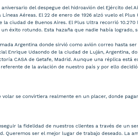
0 aniversario del despegue del hidroavión del Ejército del
íneas Aéreas. El 22 de enero de 1926 alzó vuelo el Plus U
e la ciudad de Buenos Aires. El Plus Ultra recorrió 10.27
e un éxito rotundo. Esta hazaña que nadie había logrado, 
 Armada Argentina donde sirvió como avión correo hasta ser 
ial Enrique Udaondo de la ciudad de Luján, Argentina, d
ctoría CASA de Getafe, Madrid. Aunque una réplica está e
 referente de la aviación de nuestro país y por ello decid
 volar se convirtiera realmente en un placer, donde paga
nseguir la fidelidad de nuestros clientes a través de un se
d. Queremos ser el mejor lugar de trabajo deseado. La a